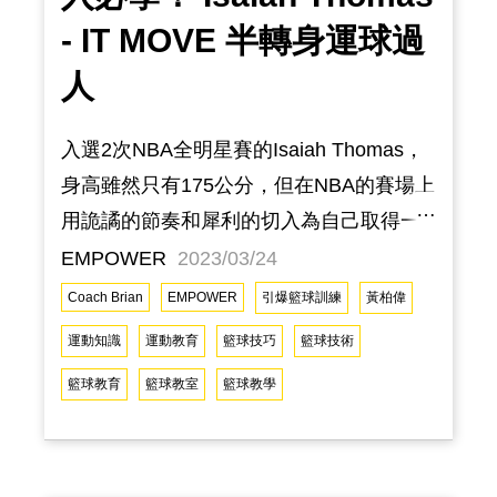
- IT MOVE 半轉身運球過
人
入選2次NBA全明星賽的Isaiah Thomas，
身高雖然只有175公分，但在NBA的賽場上
用詭譎的節奏和犀利的切入為自己取得一
席之地。這次EMPOWER運動訓練由訓練
EMPOWER
2023/03/24
總監 黃柏偉 教練 講解並示範這個看似簡
Coach Brian
EMPOWER
引爆籃球訓練
黃柏偉
單，但內含許多細節的「IT MOVE」， 讓
運動知識
運動教育
籃球技巧
籃球技術
你/妳在場上把大家的防守都當作紙糊的，
籃球教育
籃球教室
籃球教學
像切豆腐一樣輕鬆！Isaiah Thomas 的招
牌 IT MOVE 半轉身 加上運球的技術而達
到時間差的過人然後加速度。 IT MOVE 分