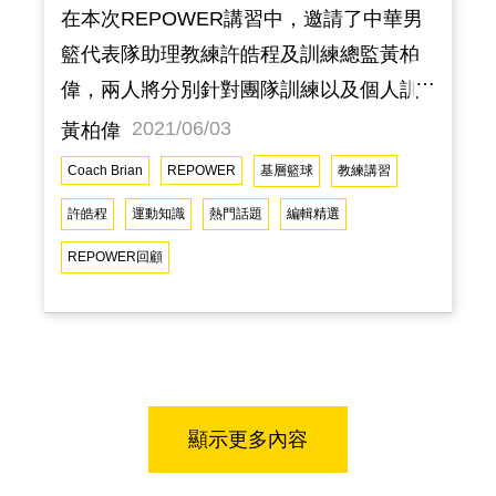
在本次REPOWER講習中，邀請了中華男
籃代表隊助理教練許皓程及訓練總監黃柏
偉，兩人將分別針對團隊訓練以及個人訓
練等方面進行經驗分享。擁有豐富帶隊經
2021/06/03
黃柏偉
驗的許皓程教練，分享了團隊訓練課表的
Coach Brian
REPOWER
基層籃球
教練講習
安排和隊伍狀況評估方法；而帶過許多優
許皓程
運動知識
熱門話題
編輯精選
秀選手的訓練師黃柏偉，透過自己經驗的
REPOWER回顧
累積，將分享個人訓練的規劃與安排及技
術動作等方面。 講師介紹 許皓程
EMPOWER 籃球訓練特約教練HBL 松山高
中助理教練U18 亞洲青年男子籃球代表隊
教練黃柏偉EMPOWER 訓練總監
顯示更多內容
Puresweat 培訓教練Dr1ven 青訓