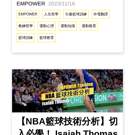
的勇氣、自信、品行、自律、尊重以及永
EMPOWER
2023/11/16
不放棄的決心。 傳授的不只是運球、投籃
EMPOWER
人生哲學
引爆籃球訓練
外電翻譯
等技術上的知識，傳授的是突破自我的精
教練哲學
運動心理
運動知識
運動教育
神與團隊合作的建立，讓你學會與自己對
籃球訓練
籃球教育
話以及與他人溝通。 追求的不只是場上的
勝利，追求的是追求夢想的企圖心與面對
問題與壓力並克服艱難的能力。 「 訓練的
價值 」、「 訓練的力量 」，是我們所相
信並且一直以來所堅持的，透過持續與專
注的訓練，配合正確的訓練方式，正是提
升選手的『 關鍵
【NBA籃球技術分析】切
入必學！ Isaiah Thomas