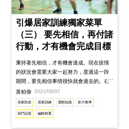
賽，把比賽
引爆居家訓練獨家菜單
（三） 要先相信，再付諸
行動，才有機會完成目標
秉持著先相信，才有機會達成。現在疫情
的狀況會需要大家一起努力，度過這一段
期間，要先相信事情很快就會過去的。在
這段時間引爆一定會陪著大家，讓大家不
2021/06/07
黃柏偉
斷的成長的同時，增加自身的免疫力系
居家防疫
居家訓練
運動知識
影片教學
統，對抗來勢洶洶的疫情。今天要跟大家
熱門話題
編輯精選
分享40分鐘的居家訓練菜單，有系統化的
方式，讓你們持續跟著引爆動起來。 訓練