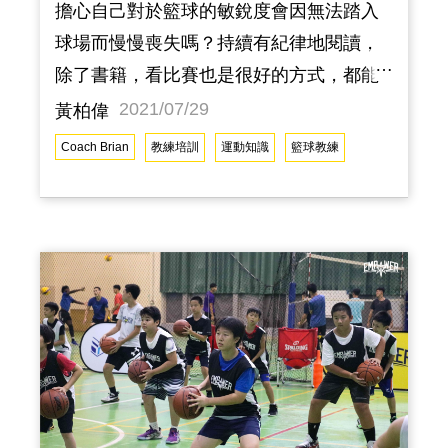
擔心自己對於籃球的敏銳度會因無法踏入
球場而慢慢喪失嗎？持續有紀律地閱讀，
除了書籍，看比賽也是很好的方式，都能
激發出更多不同的想法，整體思維得到不
2021/07/29
黃柏偉
同層面的提升。閱讀、觀看、轉化的過程
Coach Brian
教練培訓
運動知識
籃球教練
現在的網路資源多元，很輕易就可以找到
很多的教學文章、影片、廣播，這是能夠
刺激或是啟發思維的方式。不見得每一位
教練寫的或是教的都適用於你，需要吸
收、思考後內化成為自己獨到的見解，這
會是一個很重要的練習過程。當累積到一
定程度，碰到相同狀況與問題時，就能勇
敢地將你的見解用不同形式敘述出來。若
在有限時間的情況下，要去閱讀整場比