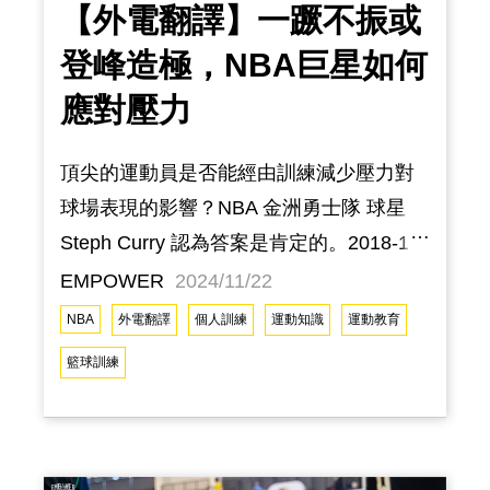
【外電翻譯】一蹶不振或
登峰造極，NBA巨星如何
應對壓力
頂尖的運動員是否能經由訓練減少壓力對
球場表現的影響？NBA 金洲勇士隊 球星
Steph Curry 認為答案是肯定的。2018-19
賽季時，勇士隊的目標毫無疑問地就是尋
EMPOWER
2024/11/22
求三連霸，根據運動媒體 ESPN 的統計，
NBA
外電翻譯
個人訓練
運動知識
運動教育
在那段時期的比賽中，Curry 在第四節或延
籃球訓練
長賽的最後五分鐘內總共命中了61次關鍵
投籃（ clutch shot ）。另外，在那年季後
賽第二輪對上休士頓火箭隊的第六戰時，
Curry 在上半場一分未得的狀況下，於下半