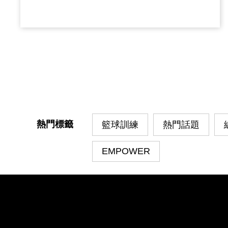
為他是用更聰明的方式打球，由於有傷在身，
必須保護自己又同時為球隊貢獻，可以看到他
在緊要關頭透過經驗處理球，上週比
熱門標籤
籃球訓練
熱門話題
EMPOWER