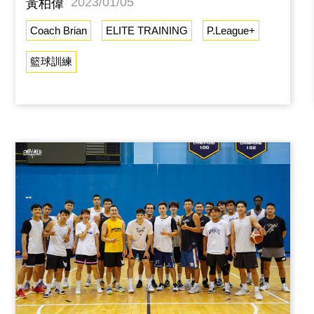
2023/01/05
黃柏偉
這兩顆球不只幫助球隊，也幫助他提升投籃的
Coach Brian
ELITE TRAINING
P.League+
自信心。曾柏諭小黑雖然是第一年打職業的賽
籃球訓練
事，但他累積了非常多的大賽機會，可以看到
他在處理球上面非常穩健，即使快要失去掌控
的球，也能快速調整做出投籃、傳球、切入的
選擇，中距離跳投是他以往拿手的絕活，也會
是他未來進攻的重要武器。王柏智你是射手
吧，柏智，不管是拖車或是擋拆後，弧頂接球
的投籃非常有信心，這絕對是苦練出