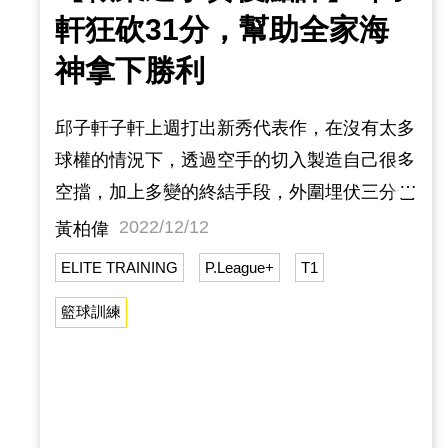
軒狂砍31分，幫助全家海
神拿下勝利
邱子軒子軒上週打出新秀代表作，在沒有太多
球權的情況下，透過空手的切入製造自己很多
空擋，加上多變的終結手段，外圍埋伏三分也
有穩定的命中率，非常期待他再次進化後的表
2022/12/12
黃柏偉
現。王柏智柏智在防守洋將很有一套，利用身
ELITE TRAINING
P.League+
T1
體貼身推擠，讓進攻者接球與進球都非常困
籃球訓練
難，有效的嚇阻禁區的攻勢，也開始得到教練
團的信任，別忘了他一名驚人的扣籃，只要持
續展現進攻的企圖心，相信會有更多上場發揮
的空間。周儀翔你們說儀翔在指揮交通，我認