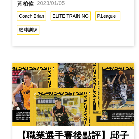
拋投的機會，相信他背後付出很多汗水，反覆
2023/01/05
黃柏偉
努力練習，才能將技巧發揮得如此淋漓盡致。
Coach Brian
ELITE TRAINING
P.League+
刁專的運球能力，不斷觀察空間，創造自己中
籃球訓練
距離兩分得出手機會身體的虛晃，停頓，加速
度，是阿吉進攻最大利器 陳振傑陳振傑在傷
後復出的第一場球賽，就有雙位數的得分表
現，我們都知道，這非常不容易，通常在傷後
往往需要恢復比賽的感覺，打法相當成熟，從
簡單的事情做起，把防守做好，並把握隊友製
造外圍的投射機會，還看
【職業選手賽後點評】邱子