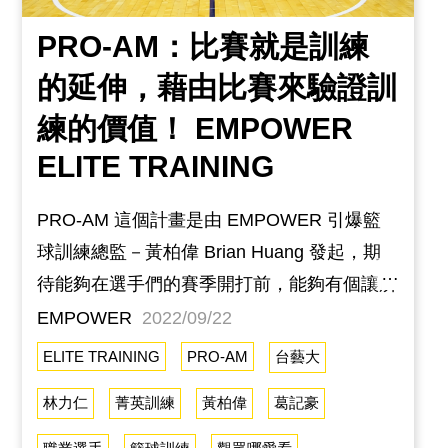
PRO-AM：比賽就是訓練
的延伸，藉由比賽來驗證訓
練的價值！ EMPOWER
ELITE TRAINING
PRO-AM 這個計畫是由 EMPOWER 引爆籃
球訓練總監－黃柏偉 Brian Huang 發起，期
待能夠在選手們的賽季開打前，能夠有個讓所
有選手與引爆籃球訓練的教練們除了休賽季的
EMPOWER
2022/09/22
訓練之外，有個不同互動的場域！本次於8/29
ELITE TRAINING
PRO-AM
台藝大
號時邀請了許多選手以及退役的球員、教練共
林力仁
菁英訓練
黃柏偉
葛記豪
襄盛舉，感謝所有選手、教練們的支持。訓練
是為了比賽，比賽則是訓練的延伸。