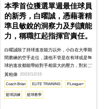
本季首位獲選單週最佳球員
的新秀，白曜誠，憑藉著精
準且敏銳的洞察力及判讀能
力，稱職扛起指揮官責任。
白曜誠除了持球進攻能力以外，小白在大學期
間磨練的空手走位，讓他不管是在有球或是無
球的進攻都能帶給對手相當大的壓力，對於新
秀來說，處理球的能力也非常穩健，擋拆後與
2022/12/15
黃柏偉
外援的配合，切入後找到最好的空擋，在投與
Coach Brian
ELITE TRAINING
P.League+
傳之間，判讀得恰到好處。影片一在無球時判
籃球訓練
籃球教學
讀防守者做出後門空手的切入，吸引布拉找到
外面的三分出手機會影片二兩人擋拆組合，利