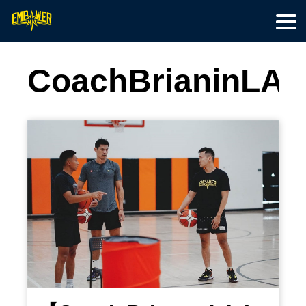
首頁
籃球訓練
特色營隊
最新文章
線上教學
關於我們
會員專區
CoachBrianinLA