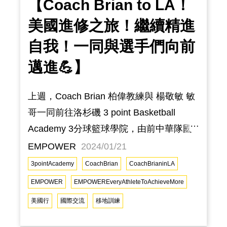
【Coach Brian to LA！
美國進修之旅！繼續精進
自我！一同與選手們向前
邁進💪】
上週，Coach Brian 柏偉教練與 楊敬敏 敏
哥一同前往洛杉磯 3 point Basketball
Academy 3分球籃球學院，由前中華隊國
手－楊玉明 所創辦，並且在訓練時分別與
EMPOWER
2024/01/21
菲律賓 以及 美國的技術訓練教練學習取
3pointAcademy
CoachBrian
CoachBrianinLA
經。時間雖然短暫僅一周的時間，但在每
EMPOWER
EMPOWEREveryAthleteToAchieveMore
一次訓練，都抓緊機會認真的提問，努力
美國行
國際交流
移地訓練
地從不同教練的身上吸取經驗，並跳脫訓
練師的觀點而在從旁觀摩的過程當中，更