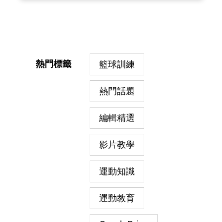
發現成為頂尖選手不可或缺的特質與能
力，期待將這次旅程的所學內化吸收，繼
續延續並傳承給每一位引爆教練與選手，
幫助每位運動員能夠實現更多，成
熱門標籤
籃球訓練
熱門話題
編輯精選
影片教學
運動知識
運動教育