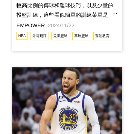
較高比例的傳球和運球技巧，以及少量的
投籃訓練，這些看似簡單的訓練菜單是
NBA 去年賽季年度最佳新秀 Victor
EMPOWER
2024/11/22
Wembanyama 仍效力於法甲聯賽時所進行
NBA
外電翻譯
兒童籃球
基層籃球
運動教育
的賽前熱身內容。「這些基本功才是我一
直被教導要帶上球場的。」他在法國接受
採訪時說明。一年後，Wembanyama 在第
一順位被聖安東尼奧馬刺隊選中，成為當
年選秀會的狀元。對於球員基本功的重
視，在某些訓練體系中或許已行之有年，
然而許多 NBA 高層，包含聯盟總裁 Adam
Silver 早已多次對於美國青少年球員