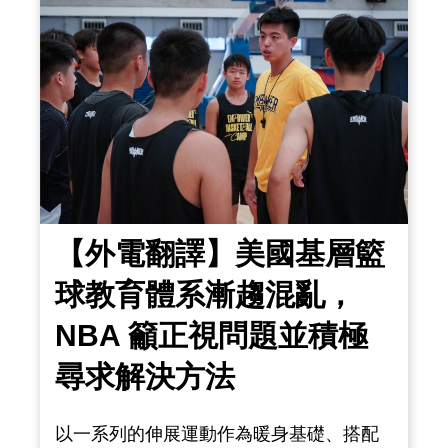
場豪奪 33 分並成功率領勇士隊登上西區決
賽舞台，這些都是最好的案例。就算是最
頂尖
【外電翻譯】美國基層籃
球教育體系漸趨混亂，
NBA 籲正視問題並積極
尋求解決方法
以一系列的伸展運動作為暖身基礎、搭配