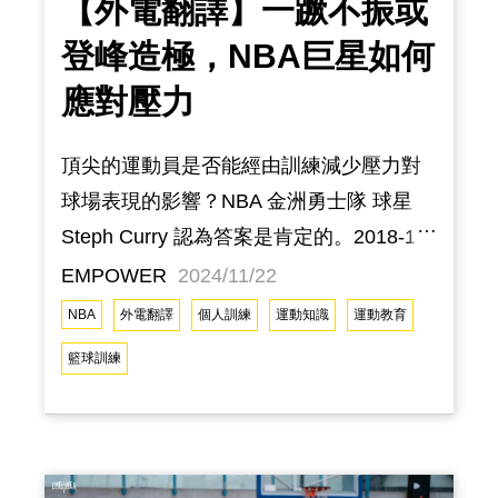
【外電翻譯】一蹶不振或
登峰造極，NBA巨星如何
應對壓力
頂尖的運動員是否能經由訓練減少壓力對
球場表現的影響？NBA 金洲勇士隊 球星
Steph Curry 認為答案是肯定的。2018-19
賽季時，勇士隊的目標毫無疑問地就是尋
EMPOWER
2024/11/22
求三連霸，根據運動媒體 ESPN 的統計，
NBA
外電翻譯
個人訓練
運動知識
運動教育
在那段時期的比賽中，Curry 在第四節或延
籃球訓練
長賽的最後五分鐘內總共命中了61次關鍵
投籃（ clutch shot ）。另外，在那年季後
賽第二輪對上休士頓火箭隊的第六戰時，
Curry 在上半場一分未得的狀況下，於下半