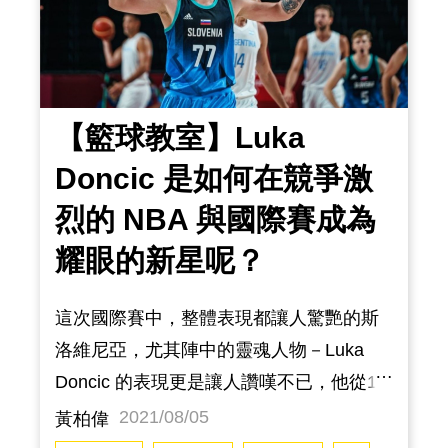
與環境所影響。試問，台灣球員真的沒辦
法挑戰NBA嗎？
【籃球教室】Luka
Doncic 是如何在競爭激
烈的 NBA 與國際賽成為
耀眼的新星呢？
這次國際賽中，整體表現都讓人驚艷的斯
洛維尼亞，尤其陣中的靈魂人物－Luka
Doncic 的表現更是讓人讚嘆不已，他從16
歲就加入職業賽場一直到NBA，年僅22歲
2021/08/05
黃柏偉
的他已經創造了很多不可思議，更別說在