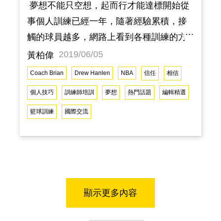
夢想不能只空想，起而行才能達標開始從
事個人訓練已經一年，隨著經驗累積，接
觸的球員越多，網路上看到各種訓練的方
式，內心難免有些掙扎，自己是否走在正
2019/06/05
黃柏偉
確的道路上？所以在今年給自己設定了一
Coach Brian
Drew Hanlen
NBA
信任
相信
個目標：「努力爭取前往 LA 向Ｄrew
個人技巧
訓練師培訓
夢想
熱門話題
編輯精選
Hanlen 學習的機會」，去觀摩他的訓練方
籃球訓練
國際交流
式。透過他在網上的訓練師培訓計畫，這
次，在非賽季的期間，我義無反顧的抓住
這次進修機會。跨出夢想的第一步在決定
要前往LA之後，我反覆確定Drew Hanlen
的訓練時間以及地點，深怕他的行程非常
顯示更多內容
滿，到了LA無法見到他，透過不斷來回的
訊