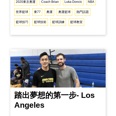
2020東京奧運
Coach Brian
Luka Doncic
NBA
先前的小組賽中對上傳統強權－阿根廷時
世界籃球
東77
奧運
奧運籃球
熱門話題
全場拿下48分的誇張數據，在只有40分鐘
籃球技巧
籃球技術
籃球訓練
籃球教室
的比賽，能有這樣的表現簡直出神入化，
而今天就要為大家分享我們所觀察並分析
他在場上為何打得如此輕鬆以及他是如何
掌控比賽的呢？ 首先，在看到斯洛維尼亞
比賽中的進攻雖然都是圍繞著 Doncic來作
為戰術核心，但可以看到當 Donci
踏出夢想的第一步- Los
Angeles