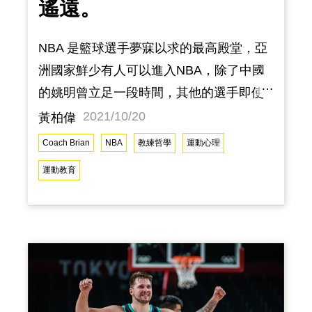
遙遠。
NBA 是籃球選手夢寐以求的最高殿堂，亞
洲國家鮮少有人可以進入NBA，除了中國
的姚明曾立足一段時間，其他的選手即使
在亞洲盃稱霸，但到了NBA都只有擦到邊
2021/10/20
黃柏偉
而已，可想而知，NBA有多麼競爭。我是
Coach Brian
NBA
教練哲學
運動心理
Coach Brian 黃柏偉，我的夢想是訓練出
運動教育
NBA球員，所以我反覆在思考自己的教育
或是訓練方式能不能真正的幫助到球員，
挑戰更高殿堂。林書豪給了大家一個非常
好的模範與標竿，大家都會說亞洲人的天
生條件不如美洲人，就生理素質而論這說
法確實中肯，但我覺得更大一部分是文化