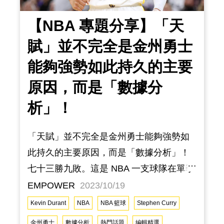
【NBA 專題分享】「天
賦」並不完全是金州勇士
能夠強勢如此持久的主要
原因，而是「數據分
析」！
「天賦」並不完全是金州勇士能夠強勢如
此持久的主要原因，而是「數據分析」！
七十三勝九敗。這是 NBA 一支球隊在單季
所取得的最多勝利紀錄。2015-2016 賽季
EMPOWER
2023/10/19
的金州勇士隊或許擁有許多天賦異稟的頂
Kevin Durant
NBA
NBA 籃球
Stephen Curry
尖球員，但正是「數據分析」讓他們這一
金州勇士
數據分析
熱門話題
編輯精選